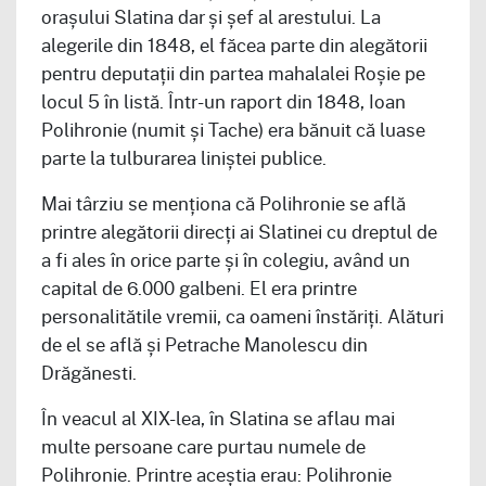
orașului Slatina dar și șef al arestului. La
alegerile din 1848, el făcea parte din alegătorii
pentru deputații din partea mahalalei Roșie pe
locul 5 în listă. Într-un raport din 1848, Ioan
Polihronie (numit și Tache) era bănuit că luase
parte la tulburarea liniștei publice.
Mai târziu se menționa că Polihronie se află
printre alegătorii direcți ai Slatinei cu dreptul de
a fi ales în orice parte și în colegiu, având un
capital de 6.000 galbeni. El era printre
personalitătile vremii, ca oameni înstăriți. Alături
de el se află și Petrache Manolescu din
Drăgănesti.
În veacul al XIX-lea, în Slatina se aflau mai
multe persoane care purtau numele de
Polihronie. Printre aceștia erau: Polihronie