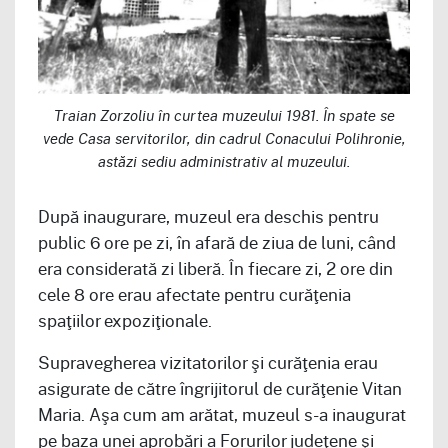
Traian Zorzoliu în curtea muzeului 1981. În spate se
vede Casa servitorilor, din cadrul Conacului Polihronie,
astăzi sediu administrativ al muzeului.
După inaugurare, muzeul era deschis pentru
public 6 ore pe zi, în afară de ziua de luni, când
era considerată zi liberă. În fiecare zi, 2 ore din
cele 8 ore erau afectate pentru curăţenia
spaţiilor expoziţionale.
Supravegherea vizitatorilor şi curăţenia erau
asigurate de către îngrijitorul de curăţenie Vitan
Maria. Aşa cum am arătat, muzeul s-a inaugurat
pe baza unei aprobări a Forurilor judeţene şi