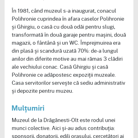
În 1981, când muzeul s-a inaugurat, conacul
Polihronie cuprindea în afara caselor Polihronie
și Ghirgiu, o casă cu două odăi pentru slugi,
transformată în două garaje pentru mașini, două
magazii, o fântână și un WC. Împrejmuirea era
din plasă și scandură uzată 70%: de-a lungul
anilor din diferite motive au mai rămas 3 clădiri
ale vechiului conac. Casă Ghirgiu și casă
Polihronie ce adăpostesc expoziții muzeale.
Casa servitorilor servește că sediu administrativ
și depozite pentru muzeu.
Mulțumiri
Muzeul de la Drăgănesti-Olt este rodul unei
munci colective. Aici și-au adus contribuția:
sponsorii, donatorii, edili orașului, cercetători ai