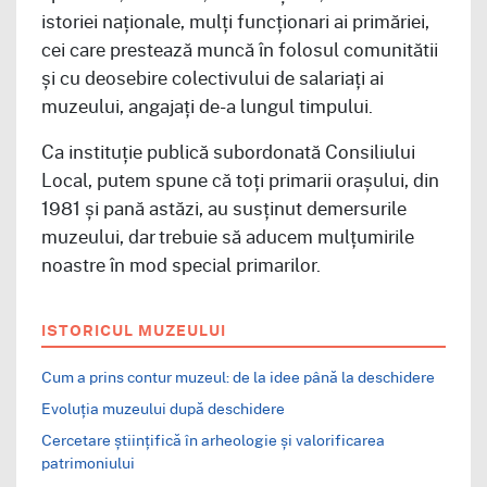
istoriei naționale, mulți funcționari ai primăriei,
cei care prestează muncă în folosul comunitătii
și cu deosebire colectivului de salariați ai
muzeului, angajați de-a lungul timpului.
Ca instituție publică subordonată Consiliului
Local, putem spune că toți primarii orașului, din
1981 și pană astăzi, au susținut demersurile
muzeului, dar trebuie să aducem mulțumirile
noastre în mod special primarilor.
ISTORICUL MUZEULUI
Cum a prins contur muzeul: de la idee până la deschidere
Evoluția muzeului după deschidere
Cercetare științifică în arheologie și valorificarea
patrimoniului