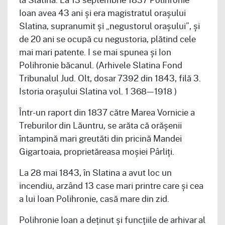
Ioan avea 43 ani și era magistratul orașului
Slatina, supranumit și „negustorul orașului”, și
de 20 ani se ocupă cu negustoria, plătind cele
mai mari patente. I se mai spunea și Ion
Polihronie băcanul. (Arhivele Slatina Fond
Tribunalul Jud. Olt, dosar 7392 din 1843, filă 3.
Istoria orașului Slatina vol. 1 368—1918 )
Într-un raport din 1837 către Marea Vornicie a
Treburilor din Lăuntru, se arăta că orășenii
întampină mari greutăti din pricină Mandei
Gigartoaia, proprietăreasa moșiei Pârliți.
La 28 mai 1843, în Slatina a avut loc un
incendiu, arzând 13 case mari printre care și cea
a lui Ioan Polihronie, casă mare din zid.
Polihronie Ioan a deținut și funcțiile de arhivar al