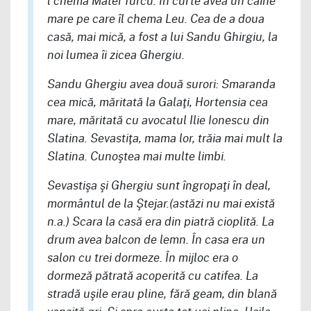
l chema Matei Turcu. În curte avea un câine
mare pe care îl chema Leu. Cea de a doua
casă, mai mică, a fost a lui Sandu Ghirgiu, la
noi lumea îi zicea Ghergiu.
Sandu Ghergiu avea două surori: Smaranda
cea mică, măritată la Galaţi, Hortensia cea
mare, măritată cu avocatul Ilie Ionescu din
Slatina. Sevastiţa, mama lor, trăia mai mult la
Slatina. Cunoştea mai multe limbi.
Sevastişa şi Ghergiu sunt îngropaţi în deal,
mormântul de la Ştejar.(astăzi nu mai există
n.a.) Scara la casă era din piatră cioplită. La
drum avea balcon de lemn. În casa era un
salon cu trei dormeze. În mijloc era o
dormeză pătrată acoperită cu catifea. La
stradă uşile erau pline, fără geam, din blană