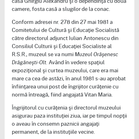
casa Ghirgiu Alexandru şi o dependinţă cu două
camere, fosta casă a slugilor de la conac.
Conform adresei nr. 278 din 27 mai 1981 a
Comitetului de Cultură şi Educaţie Socialistă
către directorul adjunct Iulian Antonescu din
Consiliul Culturii şi Educaţiei Socialiste al
R.S.R., muzeul se va numi
Muzeul Orăşenesc
Drăgăneşti-Olt.
Având în vedere spaţiul
expoziţional şi curtea muzeului, care era mai
mare ca cea de astăzi, în anul 1981 s-au aprobat
înfiinţarea unui post de îngrijitor curăţenie cu
normă întreagă, fiind angajată Vitan Maria.
Îngrijitorul cu curăţenia şi directorul muzeului
asigurau paza instituţiei ziua, iar pe timpul nopţii
o aveau în consemn paznicii angajaţi
permanent, de la instituţiile vecine.