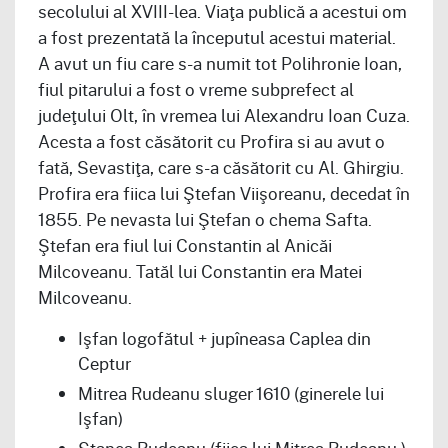
secolului al XVIII-lea. Viaţa publică a acestui om
a fost prezentată la începutul acestui material.
A avut un fiu care s-a numit tot Polihronie Ioan,
fiul pitarului a fost o vreme subprefect al
judeţului Olt, în vremea lui Alexandru Ioan Cuza.
Acesta a fost căsătorit cu Profira si au avut o
fată, Sevastiţa, care s-a căsătorit cu Al. Ghirgiu.
Profira era fiica lui Ştefan Viişoreanu, decedat în
1855. Pe nevasta lui Ştefan o chema Safta.
Ştefan era fiul lui Constantin al Anicăi
Milcoveanu. Tatăl lui Constantin era Matei
Milcoveanu.
Işfan logofătul + jupîneasa Caplea din
Ceptur
Mitrea Rudeanu sluger 1610 (ginerele lui
Işfan)