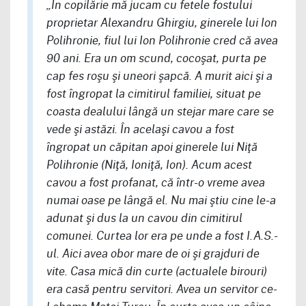
„În copilărie mă jucam cu fetele fostului
proprietar Alexandru Ghirgiu, ginerele lui Ion
Polihronie, fiul lui Ion Polihronie cred că avea
90 ani. Era un om scund, cocoşat, purta pe
cap fes roşu şi uneori şapcă. A murit aici şi a
fost îngropat la cimitirul familiei, situat pe
coasta dealului lângă un stejar mare care se
vede şi astăzi. În acelaşi cavou a fost
îngropat un căpitan apoi ginerele lui Niţă
Polihronie (Niţă, Ioniţă, Ion). Acum acest
cavou a fost profanat, că într-o vreme avea
numai oase pe lângă el. Nu mai ştiu cine le-a
adunat şi dus la un cavou din cimitirul
comunei. Curtea lor era pe unde a fost I.A.S.-
ul. Aici avea obor mare de oi şi grajduri de
vite. Casa mică din curte (actualele birouri)
era casă pentru servitori. Avea un servitor ce-