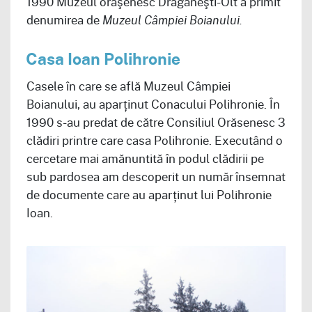
1990 Muzeul orăşenesc Drăgăneşti-Olt a primit
denumirea de
Muzeul Câmpiei Boianului.
Casa Ioan Polihronie
Casele în care se află Muzeul Câmpiei
Boianului, au aparținut Conacului Polihronie. În
1990 s-au predat de către Consiliul Orăsenesc 3
clădiri printre care casa Polihronie. Executând o
cercetare mai amănuntită în podul clădirii pe
sub pardosea am descoperit un număr însemnat
de documente care au aparținut lui Polihronie
Ioan.