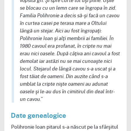
vopsită gri. Şi spre curte tot uşi pline. Uşile
se blocau cu un lemn care se îngropa în zid.
Familia Polihronie a decis să-şi facă un cavou
în curtea casei pe terasa mare a Oltului
lângă un stejar. Aici au fost îngropaţi:
Polihronie Ioan şi alţi membrii ai familiei. În
1980 cavoul era profanat, în cripte nu mai
erau nici oasele. După câţiva ani cavoul a fost
demolat iar astăzi nu se mai cunoaşte nici
locul. Stejarul de lângă cavou s-a uscat şi a
fost tăiat de oameni. Din auzite când s-a
umblat la cripte nişte oameni au adunat
oasele şi le-au dus în cimitirul din deal într-
un cavou.”
Date genealogice
Polihronie Ioan pitarul s-a născut pe la sfârşitul