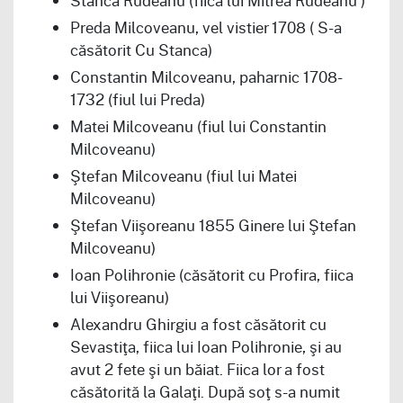
Stanca Rudeanu (fiica lui Mitrea Rudeanu )
Preda Milcoveanu, vel vistier 1708 ( S-a
căsătorit Cu Stanca)
Constantin Milcoveanu, paharnic 1708-
1732 (fiul lui Preda)
Matei Milcoveanu (fiul lui Constantin
Milcoveanu)
Ştefan Milcoveanu (fiul lui Matei
Milcoveanu)
Ştefan Viişoreanu 1855 Ginere lui Ştefan
Milcoveanu)
Ioan Polihronie (căsătorit cu Profira, fiica
lui Viişoreanu)
Alexandru Ghirgiu a fost căsătorit cu
Sevastiţa, fiica lui Ioan Polihronie, şi au
avut 2 fete şi un băiat. Fiica lor a fost
căsătorită la Galaţi. După soţ s-a numit